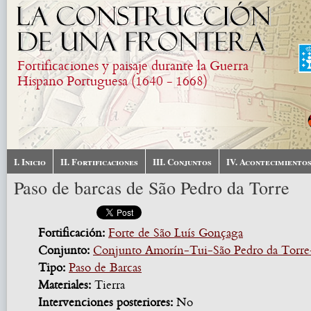
Skip to main content
Fortificaciones y paisaje durante la Guerra
Hispano Portuguesa (1640 - 1668)
I. Inicio
II. Fortificaciones
III. Conjuntos
IV. Acontecimiento
Paso de barcas de São Pedro da Torre
Fortificación:
Forte de São Luís Gonçaga
Conjunto:
Conjunto Amorín-Tui-São Pedro da Torre
Tipo:
Paso de Barcas
Materiales:
Tierra
Intervenciones posteriores:
No