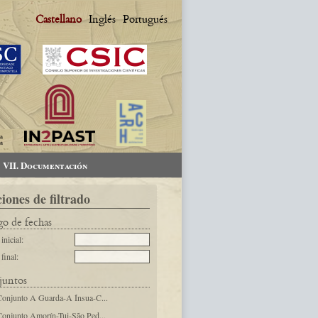
Castellano
Inglés
Portugués
VII. Documentación
iones de filtrado
o de fechas
inicial:
final:
juntos
Conjunto A Guarda-A Ínsua-C...
Conjunto Amorín-Tui-São Ped...