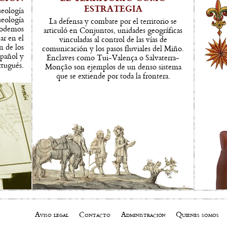
ESTRATEGIA
ueología
ueología
La defensa y combate por el territorio se
 podemos
articuló en Conjuntos, unidades geográficas
ar en el
vinculadas al control de las vías de
n de los
comunicación y los pasos fluviales del Miño.
spañol y
Enclaves como Tui-Valença o Salvaterra-
rtugués.
Monção son ejemplos de un denso sistema
que se extiende por toda la frontera.
Aviso legal
Contacto
Administración
Quienes somos