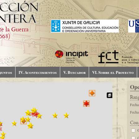
te la Guerra
668)
njuntos
IV. Acontecimientos
V. Buscador
VI. Sobre el Proyecto
Opc
Rang
Fecha 
Fecha 
Con