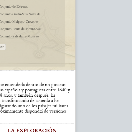
Conjunto de Extremo
Conjunto Goián-Vila Nova de...
Conjunto Melgaço-Crecente
Conjunto Ponte de Mouro-Val...
Conjunto Salvaterra-Monção
 que entenderla dentro de un proceso
ias española y portuguesa entre 1640 y
8 años, y también después, las
n transformando de acuerdo a los
igurando uno de los paisajes militares
próximamente dispondrá de versiones
LA EXPLORACIÓN