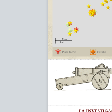
10 km
5 mi
Plaza fuerte
Castillo
LA INVESTIG