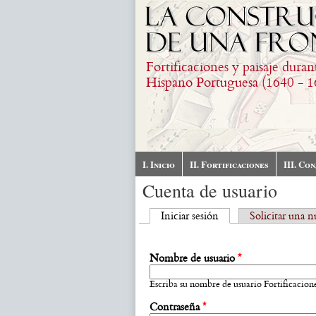
Pasar al contenido principal
Fortificaciones y paisaje duran
Hispano Portuguesa (1640 - 1
I. Inicio
II. Fortificaciones
III. Co
Cuenta de usuario
(solapa activa)
Solapas principales
Iniciar sesión
Solicitar una 
Nombre de usuario
*
Escriba su nombre de usuario Fortificacione
Contraseña
*