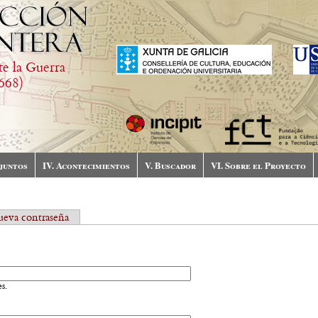
te la Guerra
668)
njuntos
IV. Acontecimientos
V. Buscador
VI. Sobre el Proyecto
nueva contraseña
s.