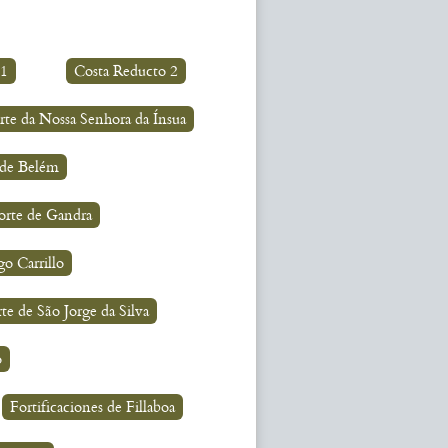
 1
Costa Reducto 2
rte da Nossa Senhora da Ínsua
 de Belém
orte de Gandra
go Carrillo
te de São Jorge da Silva
o
Fortificaciones de Fillaboa