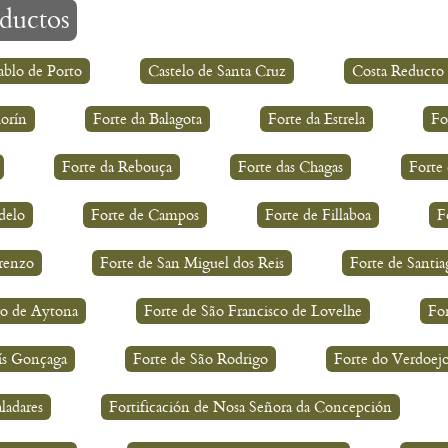
eductos
ablo de Porto
Castelo de Santa Cruz
Costa Reducto
orín
Forte da Balagota
Forte da Estrela
Fo
Forte da Rebouça
Forte das Chagas
Forte
delo
Forte de Campos
Forte de Fillaboa
F
renzo
Forte de San Miguel dos Reis
Forte de Santia
go de Aytona
Forte de São Francisco de Lovelhe
For
ís Gonçaga
Forte de São Rodrigo
Forte do Verdoej
ladares
Fortificación de Nosa Señora da Concepción