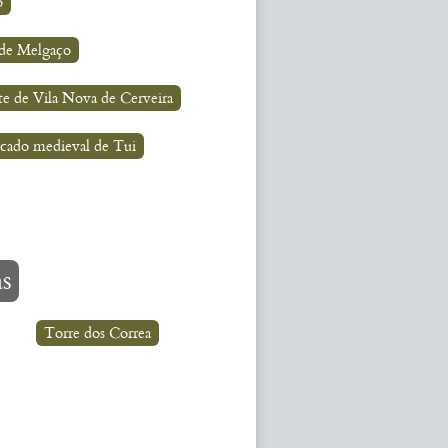
o
 de Melgaço
te de Vila Nova de Cerveira
ficado medieval de Tui
as
Torre dos Correa