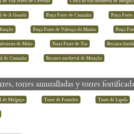
l de Vila Nova de Cerveira
Cerca da vila medieval de Melgaç
l de A Guarda
Praça Forte de Caminha
Praça Forte
 Monção
Praça Forte de Valença do Minho
Praça For
alvaterra de Miño
Praza Forte de Tui
Recinto forti
al de Caminha
Recinto medieval de Monção
orres, torres amuralladas y torres fortificad
l de Melgaço
Torre de Fornelos
Torre de Lapela