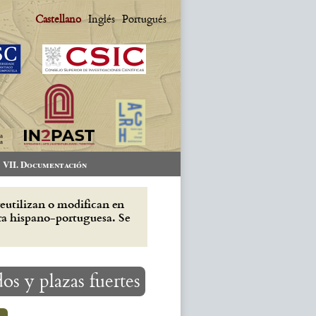
Castellano
Inglés
Portugués
VII. Documentación
reutilizan o modifican en
era hispano-portuguesa. Se
os y plazas fuertes