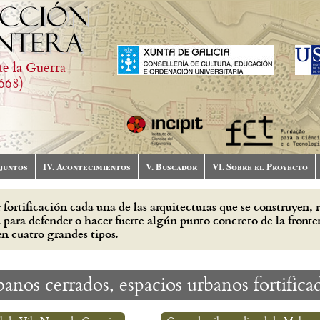
te la Guerra
668)
njuntos
IV. Acontecimientos
V. Buscador
VI. Sobre el Proyecto
 fortificación cada una de las arquitecturas que se construyen, 
para defender o hacer fuerte algún punto concreto de la front
n cuatro grandes tipos.
anos cerrados, espacios urbanos fortificad