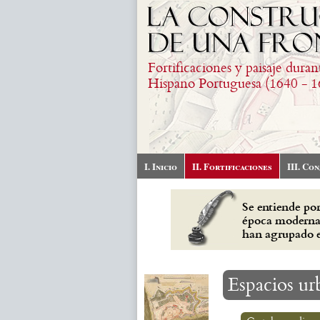
Pasar al contenido principal
Fortificaciones y paisaje duran
Hispano Portuguesa (1640 - 1
I. Inicio
II. Fortificaciones
III. Co
Se entiende por
época moderna 
han agrupado e
Espacios urb