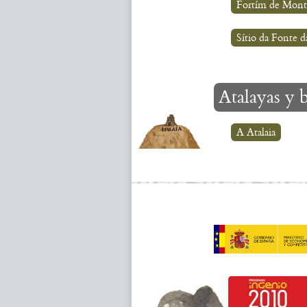
Fortím de Mon
Sítio da Fonte 
Atalayas y b
A Atalaia