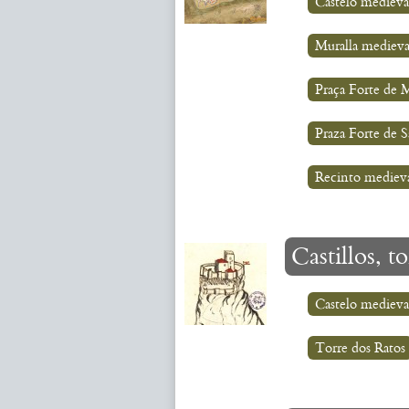
Castelo medieva
Muralla medieva
Praça Forte de
Praza Forte de S
Recinto mediev
Castillos, t
Castelo medieva
Torre dos Ratos