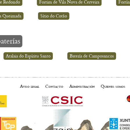
te Redondo
Fortim de Vila Nova de Cerveira
Fortín
da Queimada
Sítio do Cotão
aterías
Atalaia do Espíritu Santo
Batería de Camposancos
Aviso legal
Contacto
Administración
Quienes somos