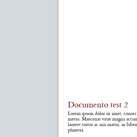
Documento test 2
Lorem ipsum dolor sit amet, consectet
metus. Maecenas vitae magna accumsan
laoreet tortor ac nisi mattis, in bib
pharetra.