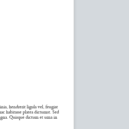
nia, hendrerit ligula vel, feugiat
hac habitasse platea dictumst. Sed
 magna. Quisque dictum et urna in