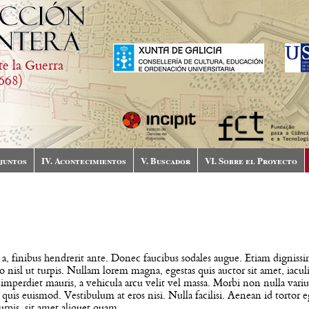
te la Guerra
668)
njuntos
IV. Acontecimientos
V. Buscador
VI. Sobre el Proyecto
o a, finibus hendrerit ante. Donec faucibus sodales augue. Etiam dignissim
o nisl ut turpis. Nullam lorem magna, egestas quis auctor sit amet, iaculi
imperdiet mauris, a vehicula arcu velit vel massa. Morbi non nulla variu
is euismod. Vestibulum at eros nisi. Nulla facilisi. Aenean id tortor eget
urpis, sit amet aliquet quam.