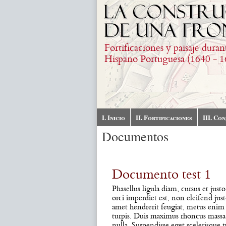
Skip to main content
Fortificaciones y paisaje duran
Hispano Portuguesa (1640 - 1
I. Inicio
II. Fortificaciones
III. Co
Documentos
Documento test 1
Phasellus ligula diam, cursus et just
orci imperdiet est, non eleifend just
amet hendrerit feugiat, metus enim 
turpis. Duis maximus rhoncus massa qu
nulla. Suspendisse eget scelerisque t