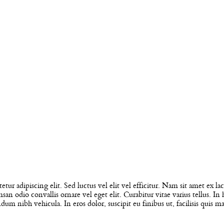
ur adipiscing elit. Sed luctus vel elit vel efficitur. Nam sit amet ex laci
 odio convallis ornare vel eget elit. Curabitur vitae varius tellus. In 
endum nibh vehicula. In eros dolor, suscipit eu finibus ut, facilisis quis