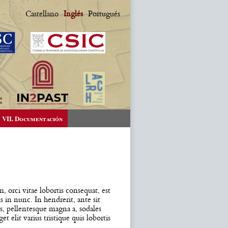
Castellano
Inglés
Portugués
VII. Documentación
, orci vitae lobortis consequat, est
s in nunc. In hendrerit, ante sit
s, pellentesque magna a, sodales
 elit varius tristique quis lobortis