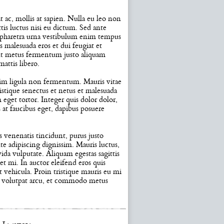
at ac, mollis at sapien. Nulla eu leo non
tis luctus nisi eu dictum. Sed ante
se pharetra urna vestibulum enim tempus
 malesuada eros et dui feugiat et
unt metus fermentum justo aliquam
attis libero.
sim ligula non fermentum. Mauris vitae
ristique senectus et netus et malesuada
m eget tortor. Integer quis dolor dolor,
 at faucibus eget, dapibus posuere
s venenatis tincidunt, purus justo
e adipiscing dignissim. Mauris luctus,
ida vulputate. Aliquam egestas sagittis
et mi. In auctor eleifend eros quis
 vehicula. Proin tristique mauris eu mi
ssa volutpat arcu, et commodo metus