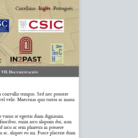
Castellano
Inglés
Portugués
VII. Documentación
la convallis tempus. Sed nec posuere
vel velit. Maecenas quis tortor ac massa
varius at egestas diam dignissim.
 faucibus, enim arcu aliquam dui, non
nd arcu ac sem pharetra in posuere
m ac, aliquet eu mi. Fusce placerat diam