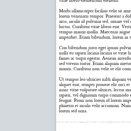
vitae libero elementum eleifend.
Morbi ullamcorper facilisis velit sit ame
lorem venenatis tempor. Praesent a dolo
arcu, iaculis id pulvinar sed, ornare v
luctus. Curabitur vitae libero erat. V
tempus mauris mollis. Maecenas augue v
imperdiet. Etiam bibendum, lorem in var
Cras bibendum justo eget ipsum pulvina
nulla eu sapien lacinia lacinia ut vitae
fames ac turpis egestas. Aenean interdum,
sed viverra tortor. Etiam aliquam metus
mauris. Curabitur non velit ut elit co
Ut tempus leo ultricies nibh aliquam ve
aliquet erat, semper posuere elit orci 
nunc vitae vulputate ultrices, lectus m
sapien, vel dignissim turpis commodo et.
feugiat. Proin non lorem id lorem imper
pharetra et iaculis velit accumsan. Nam
lorem sed urna.