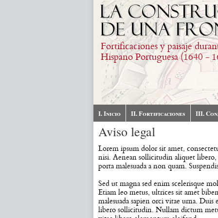
Skip to main content
Fortificaciones y paisaje duran
Hispano Portuguesa (1640 - 1
I. Inicio
II. Fortificaciones
III. Co
Aviso legal
Lorem ipsum dolor sit amet, consectetur
nisi. Aenean sollicitudin aliquet libero
porta malesuada a non quam. Suspendis
Sed ut magna sed enim scelerisque mole
Etiam leo metus, ultrices sit amet bib
malesuada sapien orci vitae urna. Duis 
libero sollicitudin. Nullam dictum metu