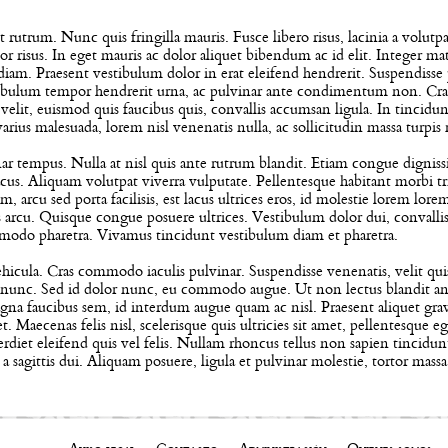
t rutrum. Nunc quis fringilla mauris. Fusce libero risus, lacinia a volutp
r risus. In eget mauris ac dolor aliquet bibendum ac id elit. Integer mat
el diam. Praesent vestibulum dolor in erat eleifend hendrerit. Suspendis
estibulum tempor hendrerit urna, ac pulvinar ante condimentum non. Cras
elit, euismod quis faucibus quis, convallis accumsan ligula. In tincid
ius malesuada, lorem nisl venenatis nulla, ac sollicitudin massa turpis m
r tempus. Nulla at nisl quis ante rutrum blandit. Etiam congue dignis
 lacus. Aliquam volutpat viverra vulputate. Pellentesque habitant morbi t
 arcu sed porta facilisis, est lacus ultrices eros, id molestie lorem lore
 arcu. Quisque congue posuere ultrices. Vestibulum dolor dui, convallis
mmodo pharetra. Vivamus tincidunt vestibulum diam et pharetra.
hicula. Cras commodo iaculis pulvinar. Suspendisse venenatis, velit qui
et nunc. Sed id dolor nunc, eu commodo augue. Ut non lectus blandit ant
agna faucibus sem, id interdum augue quam ac nisl. Praesent aliquet grav
 Maecenas felis nisl, scelerisque quis ultricies sit amet, pellentesque eg
diet eleifend quis vel felis. Nullam rhoncus tellus non sapien tincidunt
 a sagittis dui. Aliquam posuere, ligula et pulvinar molestie, tortor ma