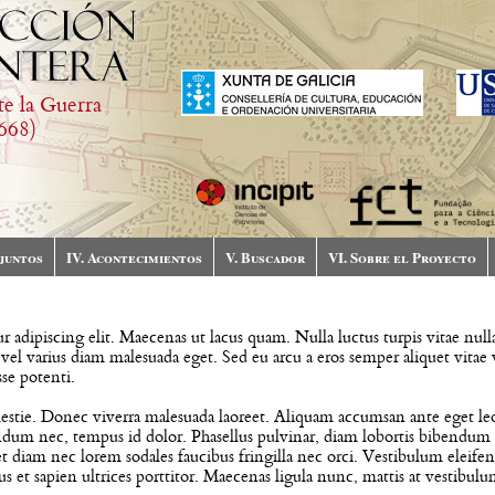
te la Guerra
668)
njuntos
IV. Acontecimientos
V. Buscador
VI. Sobre el Proyecto
 adipiscing elit. Maecenas ut lacus quam. Nulla luctus turpis vitae nul
, vel varius diam malesuada eget. Sed eu arcu a eros semper aliquet vitae 
se potenti.
stie. Donec viverra malesuada laoreet. Aliquam accumsan ante eget leo 
endum nec, tempus id dolor. Phasellus pulvinar, diam lobortis bibendum
et diam nec lorem sodales faucibus fringilla nec orci. Vestibulum eleife
s et sapien ultrices porttitor. Maecenas ligula nunc, mattis at vestibulu