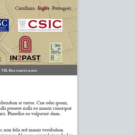
Castellano
Inglés
Portugués
VII. Documentación
 bibendum at tortor. Cras odio ipsum,
ulla posuere nulla eu mauris consequat
enti. Phasellus eu vulputate diam.
ec non felis sed mauris vestibulum