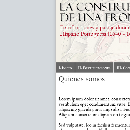
Skip to main content
Fortificaciones y paisaje duran
Hispano Portuguesa (1640 - 1
I. Inicio
II. Fortificaciones
III. Co
Quienes somos
Lorem ipsum dolor sit amet, consectetur
vestibulum eget condimentum vitae, fau
adipiscing gravida purus imperdiet. Fusc
Aliquam consectetur aliquam orci eges
Sed vulputate, leo in facilisis ferment