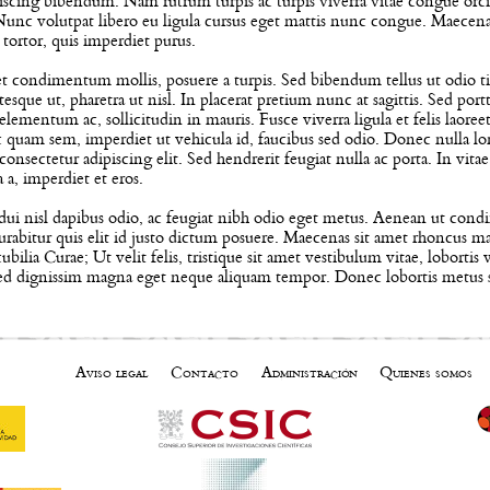
piscing bibendum. Nam rutrum turpis ac turpis viverra vitae congue orc
c volutpat libero eu ligula cursus eget mattis nunc congue. Maecenas od
 tortor, quis imperdiet purus.
 condimentum mollis, posuere a turpis. Sed bibendum tellus ut odio tin
sque ut, pharetra ut nisl. In placerat pretium nunc at sagittis. Sed portt
ae elementum ac, sollicitudin in mauris. Fusce viverra ligula et felis la
c quam sem, imperdiet ut vehicula id, faucibus sed odio. Donec nulla lo
onsectetur adipiscing elit. Sed hendrerit feugiat nulla ac porta. In vita
 a, imperdiet et eros.
dui nisl dapibus odio, ac feugiat nibh odio eget metus. Aenean ut con
urabitur quis elit id justo dictum posuere. Maecenas sit amet rhoncus m
 cubilia Curae; Ut velit felis, tristique sit amet vestibulum vitae, lobor
ed dignissim magna eget neque aliquam tempor. Donec lobortis metus sus
Aviso legal
Contacto
Administración
Quienes somos