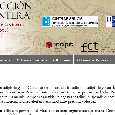
te la Guerra
668)
njuntos
IV. Acontecimientos
V. Buscador
VI. Sobre el Proyecto
 adipiscing elit. Curabitur sem justo, sollicitudin nec adipiscing non,
cibus ut lacus. Nam vel ante sed est mattis consequat nec sed odio. N
e tellus mauris, semper at gravida ut, egestas et tellus. Suspendisse pot
tas rhoncus. Donec eleifend euismod ante pretium volutpat.
um, felis sem posuere nisl, vitae consectetur augue mauris ac massa. Don