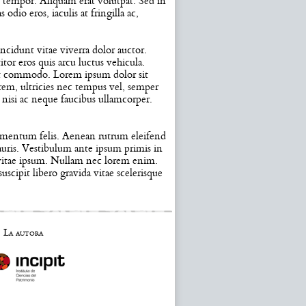
i tempor. Aliquam erat volutpat. Sed in
io eros, iaculis at fringilla ac,
cidunt vitae viverra dolor auctor.
itor eros quis arcu luctus vehicula.
oreet commodo. Lorem ipsum dolor sit
rem, ultricies nec tempus vel, semper
e nisi ac neque faucibus ullamcorper.
dimentum felis. Aenean rutrum eleifend
auris. Vestibulum ante ipsum primis in
tis vitae ipsum. Nullam nec lorem enim.
cipit libero gravida vitae scelerisque
La autora