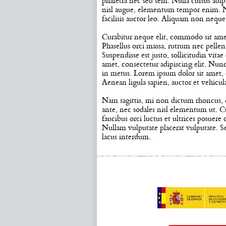
pharetra nec sed sem. Nulla cursus adi
nisl augue, elementum tempor enim. Nun
facilisis auctor leo. Aliquam non neque
Curabitur neque elit, commodo sit amet
Phasellus orci massa, rutrum nec pellente
Suspendisse est justo, sollicitudin vit
amet, consectetur adipiscing elit. Nun
in metus. Lorem ipsum dolor sit amet, c
Aenean ligula sapien, auctor et vehicula
Nam sagittis, mi non dictum rhoncus, 
ante, nec sodales nisl elementum ut. C
faucibus orci luctus et ultrices posuere
Nullam vulputate placerat vulputate. S
lacus interdum.