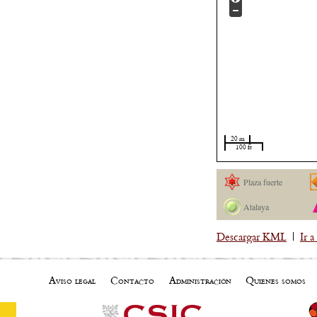
20 m
100 ft
Plaza fuerte
Atalaya
Descargar KML
|
Ir 
Aviso legal
Contacto
Administración
Quienes somos