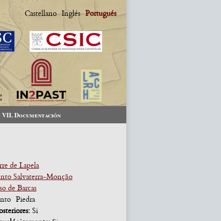
Castellano
Inglés
Portugués
VII. Documentación
re de Lapela
nto Salvaterra-Monção
so de Barcas
nto
Piedra
osteriores:
Si