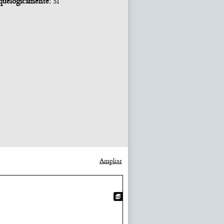
quelógicamente:
Si
Ampliar