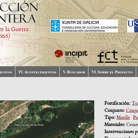
te la Guerra
668)
njuntos
IV. Acontecimientos
V. Buscador
VI. Sobre el Proyecto
Fortificación:
Tor
Conjunto:
Conju
Tipo:
Muelle
Pa
Materiales:
Ceme
Intervenciones p