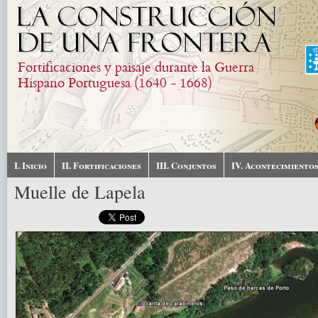
Pasar al contenido principal
Fortificaciones y paisaje durante la Guerra
Hispano Portuguesa (1640 - 1668)
I. Inicio
II. Fortificaciones
III. Conjuntos
IV. Acontecimiento
Muelle de Lapela