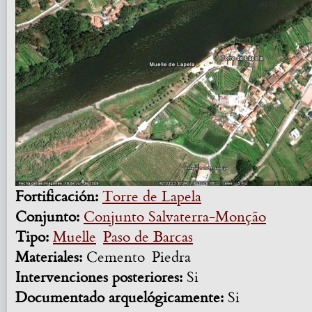
Fortificación:
Torre de Lapela
Conjunto:
Conjunto Salvaterra-Monção
Tipo:
Muelle
Paso de Barcas
Materiales:
Cemento
Piedra
Intervenciones posteriores:
Si
Documentado arquelógicamente:
Si