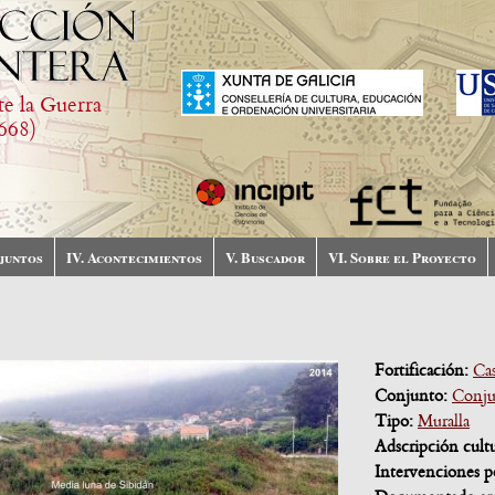
te la Guerra
668)
njuntos
IV. Acontecimientos
V. Buscador
VI. Sobre el Proyecto
Fortificación:
Cas
Conjunto:
Conju
Tipo:
Muralla
Adscripción cult
Intervenciones p