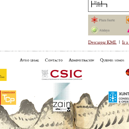
20 m
100 ft
Plaza fuerte
Atalaya
Descargar KML
|
Ir 
Aviso legal
Contacto
Administración
Quienes somos