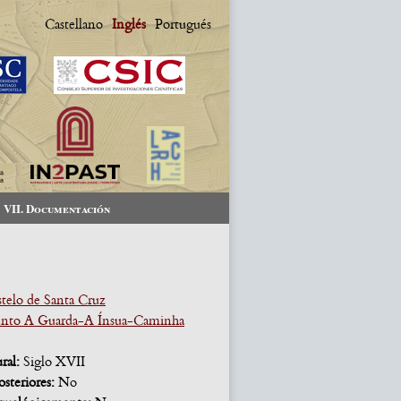
Castellano
Inglés
Portugués
VII. Documentación
telo de Santa Cruz
nto A Guarda-A Ínsua-Caminha
ural:
Siglo XVII
osteriores:
No