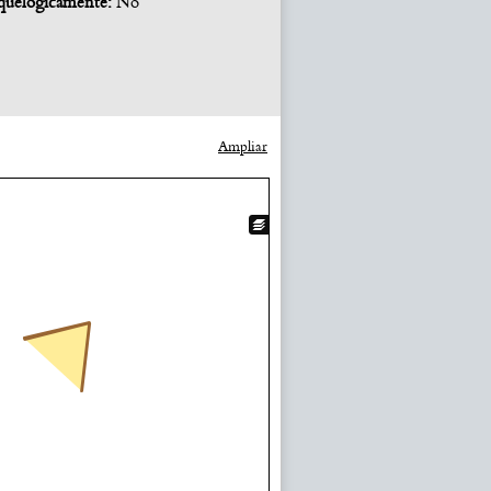
quelógicamente:
No
Ampliar