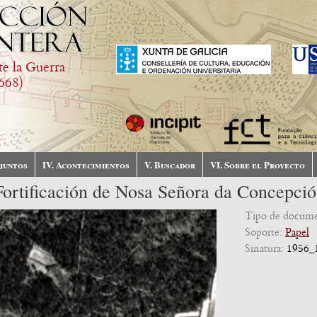
te la Guerra
668)
njuntos
IV. Acontecimientos
V. Buscador
VI. Sobre el Proyecto
 Fortificación de Nosa Señora da Concepci
Tipo de docum
Soporte:
Papel
Sinatura:
1956_