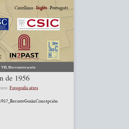
Castellano
Inglés
Portugués
VII. Documentación
ón de 1956
ento:
Fotografía aérea
1957_RecorteGoiánConcepción