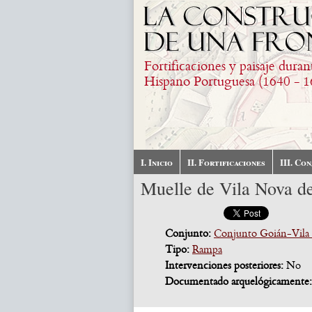
Pasar al contenido principal
Fortificaciones y paisaje duran
Hispano Portuguesa (1640 - 1
I. Inicio
II. Fortificaciones
III. Co
Muelle de Vila Nova d
Conjunto:
Conjunto Goián-Vila
Tipo:
Rampa
Intervenciones posteriores:
No
Documentado arquelógicamente