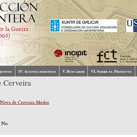
te la Guerra
668)
njuntos
IV. Acontecimientos
V. Buscador
VI. Sobre el Proyecto
e Cerveira
 Nova de Cerveira-Medos
:
No