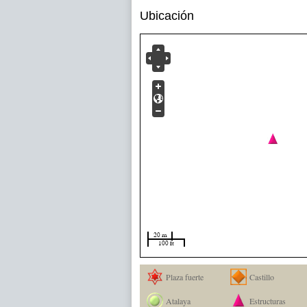
Ubicación
20 m
100 ft
Plaza fuerte
Castillo
Atalaya
Estructuras