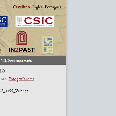
Castellano
Inglés
Portugués
VII. Documentación
ho
ento:
Fotografía aérea
8_4199_Valença