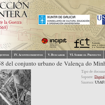
te la Guerra
668)
njuntos
IV. Acontecimientos
V. Buscador
VI. Sobre el Proyecto
58 del conjunto urbano de Valença do Min
Tipo de docum
Soporte:
Digital
Sinatura:
USAF5