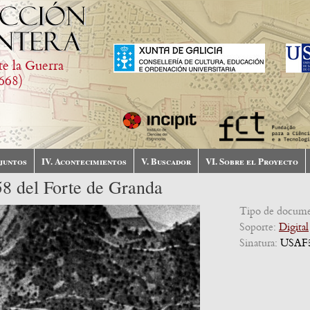
te la Guerra
668)
njuntos
IV. Acontecimientos
V. Buscador
VI. Sobre el Proyecto
58 del Forte de Granda
Tipo de docum
Soporte:
Digital
Sinatura:
USAF5