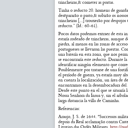
trincheiras,& cometer as portas.
Tinha o reducto 20. homens de guarda,
desēpararão o pasto,& subirão os nossos
trincheiras [...] trouxerão por despojos
reducto.” (Id.: 60-61).
Pocos datos podemos extraer de esta in
estaría rodeado de trincheras, aunque 
piedra, al menos en las zonas de acceso
portugueses se llevaron las puertas. 
una batería en esta zona, que nos perm
se encontraría este reducto. Durante 
identificar ningún elemento que corres
Posiblemente por tratarse de una forti
el período de guerra, ya estaría muy al
en cuenta la localización, un área de d
encontramos en la desembocadura del 
Desde este punto en el que se situaría 
Nossa Senhora da Ínsua y, sin el arbol
larga distancia la villa de Caminha.
Referencias:
Araujo, J. S. de 1644. "Successos milit
depois da Real acclamação contra Caste
Livreiro das Ordēs Militares.
http://pu