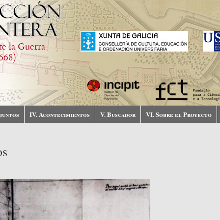
te la Guerra
668)
njuntos
IV. Acontecimientos
V. Buscador
VI. Sobre el Proyecto
os