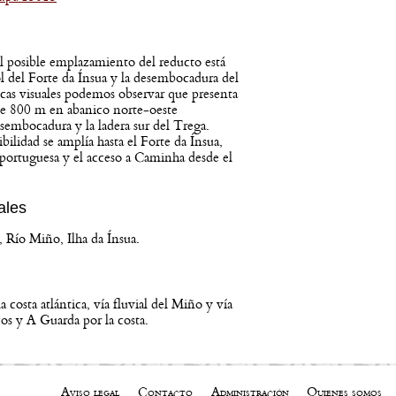
el posible emplazamiento del reducto está
 del Forte da Ínsua y la desembocadura del
ncas visuales podemos observar que presenta
 de 800 m en abanico norte-oeste
sembocadura y la ladera sur del Trega.
bilidad se amplía hasta el Forte da Ínsua,
a portuguesa y el acceso a Caminha desde el
ales
Río Miño, Ilha da Ínsua.
a costa atlántica, vía fluvial del Miño y vía
os y A Guarda por la costa.
Aviso legal
Contacto
Administración
Quienes somos