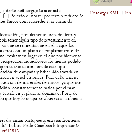
Atalaya
 q derão huã carga,não acertarão
Descargar KML
|
Ir 
. [...] Poserão os nossos por terra o reducto,&
 tres barcos com suasredes,& as portas do
formación, posiblemente fuera de tierra y
debía tener algún tipo de revestimiento en
, ya que se comenta que en el ataque los
Contamos con un plano de emplazamiento de
ite localizar en lugar en el que posiblemente
la prospección arqueológica no hemos podido
ponda a una estructura de este tipo.
ficación de campaña y haber sido atacada en
terada en aquel entonces. Pero debe tenerse
eposición de materiales detríticos, ya que nos
Miño, constantemente batida por el mar.
la batería en el plano se domina el Forte de
ado que hoy lo ocupa, se observaría también a
ares das armas portuguesas em suas fronteiras
lla". Lisboa: Paulo Craesbeeck Impressor &
rl.pt/13815