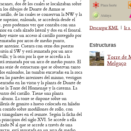
acanes, dos de los cuales se localizaban sobre
Plaza fuerte
En los dibujos de Duarte de Armas se
castillo, de las cuales se conservan la NW y la
Atalaya
te superior, enlosada, se accedería desde el
e, pero podemos ver que contaba con una
Descargar KML
|
Ir 
erior en cada alzado lateral y dos en el frontal.
hoy existe un acceso al castillo protegido por
rematadas por arcos de medio punto,
Estructuras
rre anterior. Cuenta con otras dos puertas
sitúa al SW y está rematada por un arco
illa; y la otra por la que se accedía a la
Torre de 
está rematada por un arco de medio punto. El
Melgaço
 una serie de estructuras que se observan tanto
os enlosados, las tumbas excavadas en la roca
en las paredes interiores del mismo, vestigios
entadas en las vistas y la planta de Duarte de
e la Torre del Homenaje y la cisterna. La
ntro del castillo. Tiene una planta
 alturas. La torre se dispone sobre un
illería de granito a hueso colocada en hiladas
 corrido sobre modillones de rollo, con
 triangulares en el remate. Según la ficha del
 principios del siglo XVI. Se accede a ella
alzado N al que se accede a través de una
 rectas, está rematada en un arco de medio