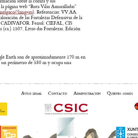
ormación sobre la coraza y sus
 la página web “Ruta Vilas Amuralladas”
melgaco/?lang=es
). Referencias: VV.AA.
loración de las Fortalezas Defensivas de la
al. CADIVAFOR. Ferrol: CIEFAL, CIS
s (ca.) 1507. Livro das Fortalezas. Edición
ogle Earth son de aproximadamente 170 m en
e un perímetro de 580 m y ocupa una
Aviso legal
Contacto
Administración
Quienes somos