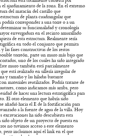
 estructura está totalmente cubierta por
n el ajardinamiento de la zona. En el extremo
ltura del matacán del castillo que
estructura de planta cuadrangular que
n podría corresponder a una torre o a un
l determinar su funcionalidad y cronología
mayor envergadura en el recinto amurallado
mpieza de esta estructura. Realmente sería
ratigráfica en todo el conjunto que permita
 las fases constructivas de los restos
posible torreón, parte un muro más bajo que
cortados, uno de los cuales ha sido integrado
Este muro también está parcialmente
que está realizado en sillería irregular de
rma y tamaño y las hiladas bastante
on materiales reutilizados. Podría tratarse de
 autores, como indicamos más arriba, pero
idad de hacer una lectura estratigráfica para
to. El otro elemento que habría sido
se añadió hacia el E de la fortificación para
avanzado a la fuente de agua de la villa. Hoy
s excavaciones ha sido descubierta esta
ha sido objeto de un proyecto de puesta en
otros no tuvimos acceso a este elemento
, pero incluimos aquí el link en el que