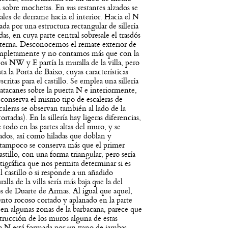
sobre mochetas. En sus restantes alzados se
cales de derrame hacia el interior. Hacia el N
ada por una estructura rectangular de sillería
as, en cuya parte central sobresale el trasdós
cisterna. Desconocemos el remate exterior de
completamente y no contamos más que con la
os NW y E partía la muralla de la villa, pero
 la Porta de Baixo, cuyas características
critas para el castillo. Se emplea una sillería
tacanes sobre la puerta N e interiormente,
 conserva el mismo tipo de escaleras de
caleras se observan también al lado de la
tadas). En la sillería hay ligeras diferencias,
odo en las partes altas del muro, y se
ados, así como hiladas que doblan y
 tampoco se conserva más que el primer
stillo, con una forma triangular, pero sería
atigráfica que nos permita determinar si es
l castillo o si responde a un añadido
alla de la villa sería más baja que la del
os de Duarte de Armas. Al igual que aquel,
ento rocoso cortado y aplanado en la parte
s en algunas zonas de la barbacana, parece que
trucción de los muros alguna de estas
 la N está formada por un vano de jambas