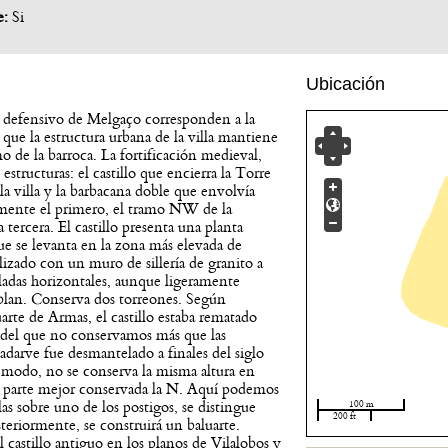
e:
Si
Ubicación
 defensivo de Melgaço corresponden a la
o que la estructura urbana de la villa mantiene
o de la barroca. La fortificación medieval,
tructuras: el castillo que encierra la Torre
a villa y la barbacana doble que envolvía
mente el primero, el tramo NW de la
ercera. El castillo presenta una planta
se levanta en la zona más elevada de
alizado con un muro de sillería de granito a
iladas horizontales, aunque ligeramente
oblan. Conserva dos torreones. Según
rte de Armas, el castillo estaba rematado
 del que no conservamos más que las
 adarve fue desmantelado a finales del siglo
odo, no se conserva la misma altura en
 la parte mejor conservada la N. Aquí podemos
 sobre uno de los postigos, se distingue
100 m
200 ft
steriormente, se construirá un baluarte.
 castillo antiguo en los planos de Vilalobos y