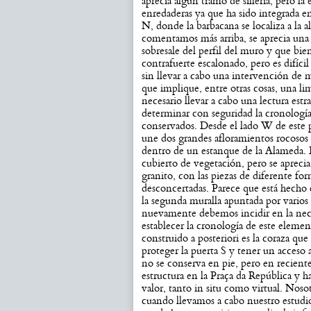
aprecia algún tramo de sillería, pero la
enredaderas ya que ha sido integrada e
N, donde la barbacana se localiza a la a
comentamos más arriba, se aprecia una 
sobresale del perfil del muro y que bie
contrafuerte escalonado, pero es difíci
sin llevar a cabo una intervención de 
que implique, entre otras cosas, una li
necesario llevar a cabo una lectura est
determinar con seguridad la cronología y
conservados. Desde el lado W de este 
une dos grandes afloramientos rocosos 
dentro de un estanque de la Alameda. 
cubierto de vegetación, pero se aprecia 
granito, con las piezas de diferente fo
desconcertadas. Parece que está hecho c
la segunda muralla apuntada por varios
nuevamente debemos incidir en la neces
establecer la cronología de este elemen
construido a posteriori es la coraza que 
proteger la puerta S y tener un acceso 
no se conserva en pie, pero en reciente
estructura en la Praça da República y 
valor, tanto in situ como virtual. Nos
cuando llevamos a cabo nuestro estudio