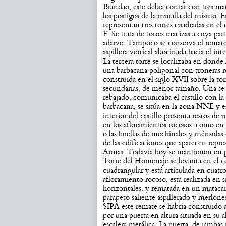
Brandao, este debía contar con tres mat
los postigos de la muralla del mismo. 
representan tres torres cuadradas en el 
E. Se trata de torres macizas a cuya par
adarve. Tampoco se conserva el remat
aspillera vertical abocinada hacia el int
La tercera torre se localizaba en donde 
una barbacana poligonal con troneras 
construida en el siglo XVII sobre la to
secundarias, de menor tamaño. Una se 
rebajado, comunicaba el castillo con la v
barbacana, se sitúa en la zona NNE y 
interior del castillo presenta restos de
en los afloramientos rocosos, como en l
o las huellas de mechinales y ménsulas 
de las edificaciones que aparecen repres
Armas. Todavía hoy se mantienen en pi
Torre del Homenaje se levanta en el ce
cuadrangular y está articulada en cuatro
afloramiento rocoso, está realizada en s
horizontales, y rematada en un matacán
parapeto saliente aspillerado y merlones
SIPA este remate se habría construido a
por una puerta en altura situada en su 
escalera metálica. La puerta, de jambas