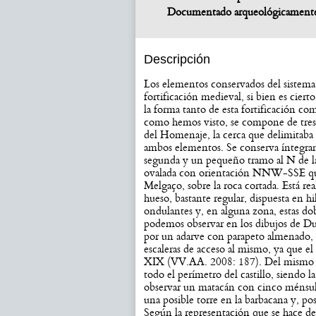
Documentado arqueológicament
Descripción
Los elementos conservados del sistema
fortificación medieval, si bien es ciert
la forma tanto de esta fortificación com
como hemos visto, se compone de tres es
del Homenaje, la cerca que delimitaba l
ambos elementos. Se conserva íntegra
segunda y un pequeño tramo al N de la t
ovalada con orientación NNW-SSE que 
Melgaço, sobre la roca cortada. Está re
hueso, bastante regular, dispuesta en h
ondulantes y, en alguna zona, estas d
podemos observar en los dibujos de Dua
por un adarve con parapeto almenado,
escaleras de acceso al mismo, ya que el
XIX (VV.AA. 2008: 187). Del mismo m
todo el perímetro del castillo, siendo
observar un matacán con cinco ménsulas
una posible torre en la barbacana y, po
Según la representación que se hace del