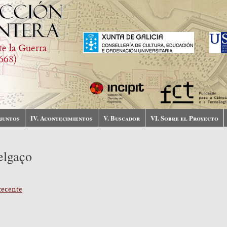
te la Guerra
668)
njuntos
IV. Acontecimientos
V. Buscador
VI. Sobre el Proyecto
elgaço
ecente