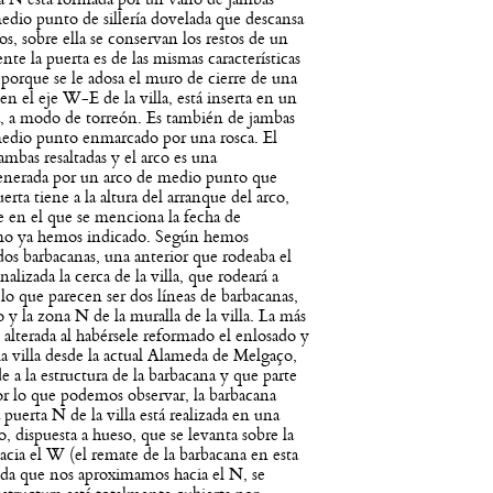
medio punto de sillería dovelada que descansa
 sobre ella se conservan los restos de un
e la puerta es de las mismas características
porque se le adosa el muro de cierre de una
en el eje W-E de la villa, está inserta en un
la, a modo de torreón. Es también de jambas
 medio punto enmarcado por una rosca. El
ambas resaltadas y el arco es una
enerada por un arco de medio punto que
erta tiene a la altura del arranque del arco,
fe en el que se menciona la fecha de
como ya hemos indicado. Según hemos
os barbacanas, una anterior que rodeaba el
nalizada la cerca de la villa, que rodeará a
 que parecen ser dos líneas de barbacanas,
 y la zona N de la muralla de la villa. La más
 alterada al habérsele reformado el enlosado y
 la villa desde la actual Alameda de Melgaço,
 a la estructura de la barbacana y que parte
Por lo que podemos observar, la barbacana
a puerta N de la villa está realizada en una
 dispuesta a hueso, que se levanta sobre la
acia el W (el remate de la barbacana en esta
ida que nos aproximamos hacia el N, se