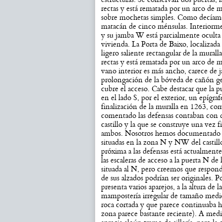
rectas y está rematada por un arco de 
sobre mochetas simples. Como decíamos,
matacán de cinco ménsulas. Interiorment
y su jamba W está parcialmente oculta 
vivienda. La Porta de Baixo, localizada 
ligero saliente rectangular de la mural
rectas y está rematada por un arco de
vano interior es más ancho, carece de j
prolongación de la bóveda de cañón g
cubre el acceso. Cabe destacar que la pu
en el lado S, por el exterior, un epígra
finalización de la muralla en 1263, 
comentado las defensas contaban con d
castillo y la que se construye una vez fi
ambos. Nosotros hemos documentado lo
situadas en la zona N y NW del castillo
próxima a las defensas está actualmente
las escaleras de acceso a la puerta N de
situada al N, pero creemos que responde
de sus alzados podrían ser originales. 
presenta varios aparejos, a la altura de l
mampostería irregular de tamaño medio,
roca cortada y que parece continuaba h
zona parece bastante reciente). A med