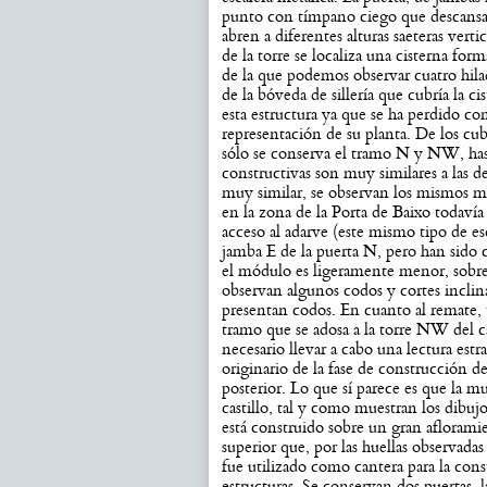
punto con tímpano ciego que descansa 
abren a diferentes alturas saeteras verti
de la torre se localiza una cisterna form
de la que podemos observar cuatro hilad
de la bóveda de sillería que cubría la 
esta estructura ya que se ha perdido 
representación de su planta. De los cub
sólo se conserva el tramo N y NW, hasta
constructivas son muy similares a las des
muy similar, se observan los mismos ma
en la zona de la Porta de Baixo todavía
acceso al adarve (este mismo tipo de es
jamba E de la puerta N, pero han sido cor
el módulo es ligeramente menor, sobre t
observan algunos codos y cortes inclin
presentan codos. En cuanto al remate,
tramo que se adosa a la torre NW del ca
necesario llevar a cabo una lectura estr
originario de la fase de construcción de
posterior. Lo que sí parece es que la mur
castillo, tal y como muestran los dibuj
está construido sobre un gran aflorami
superior que, por las huellas observada
fue utilizado como cantera para la cons
estructuras. Se conservan dos puertas,