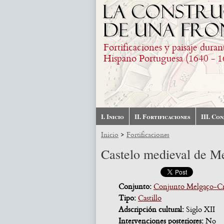
Pasar al contenido principal
Fortificaciones y paisaje duran
Hispano Portuguesa (1640 - 1
I. Inicio
II. Fortificaciones
III. Co
>
Inicio
Fortificaciones
Castelo medieval de M
Conjunto:
Conjunto Melgaço-Cr
Tipo:
Castillo
Adscripción cultural:
Siglo XII
Intervenciones posteriores:
No