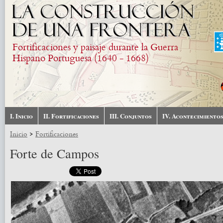
Pasar al contenido principal
Fortificaciones y paisaje durante la Guerra
Hispano Portuguesa (1640 - 1668)
I. Inicio
II. Fortificaciones
III. Conjuntos
IV. Acontecimiento
>
Inicio
Fortificaciones
Forte de Campos