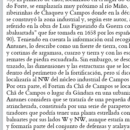
do Forte, se emplazaría muy próximo al río Miño, e
ribeirinhas de Chaqueu y Campos donde en la déc
se construyó la zona industrial y, según este autor,
referido en la obra de Luis Figueirido da Guerra c
abaluartada” que fue tomada en 1658 por los españo
90). Teniendo en cuenta la información oral recog
Antunes, lo describe como un fuerte de tierra, con l
y cortinas de argamasa, cuarzo y tierra y con las es
remates de piedra escuadrada. Sin embargo, se des
trazado, las dimensiones y las estructuras que se loc
dentro del perímetro de la fortificación, pero sí dic
localizaría al NW del núcleo industrial de Campos (
Por otra parte, el Fortim da Chã de Campos se loca
Chã de Campos o lugar da Gândara en una urbaniz
Antunes considera que se trataría de una pequeña 
atrincherada, constituida por una serie de parapeto
tiradores que podría tener una planta estrellada con
baluartes por sus lados W y NW, aunque estaría m
y formaría parte del conjunto de defensas y atalaya