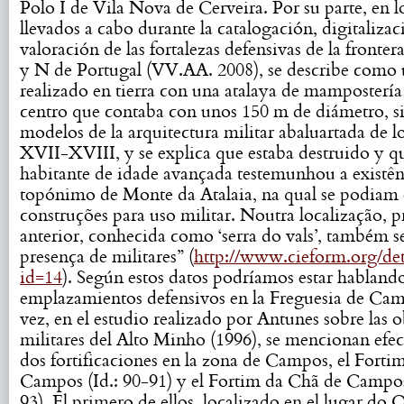
Polo I de Vila Nova de Cerveira. Por su parte, en l
llevados a cabo durante la catalogación, digitalizac
valoración de las fortalezas defensivas de la fronter
y N de Portugal (VV.AA. 2008), se describe como 
realizado en tierra con una atalaya de mampostería
centro que contaba con unos 150 m de diámetro, s
modelos de la arquitectura militar abaluartada de lo
XVII-XVIII, y se explica que estaba destruido y 
habitante de idade avançada testemunhou a existên
topónimo de Monte da Atalaia, na qual se podiam 
construções para uso militar. Noutra localização, 
anterior, conhecida como ‘serra do vals’, também s
presença de militares” (
http://www.cieform.org/deta
id=14
). Según estos datos podríamos estar habland
emplazamientos defensivos en la Freguesia de Cam
vez, en el estudio realizado por Antunes sobre las o
militares del Alto Minho (1996), se mencionan efe
dos fortificaciones en la zona de Campos, el Forti
Campos (Id.: 90-91) y el Fortim da Chã de Campos
93). El primero de ellos, localizado en el lugar do