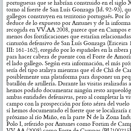
portuguesas que se habrían construido en el siglo 
torno al fuerte de San Luís Gonzaga (Id. 92-93), qu
gallegos construyen en territorio portugués. Por lo
deduce de lo expuesto por Antunes y de la inform
recogida en VV.AA 2008, parece que en Campos exi
menos dos fortificaciones que estarían relacionadas
cinturón defensivo de San Luís Gonzaga (Ericeir
III: 161-162), eregido por lo españoles en la ribera
para hacer cabeza de puente con el Forte de Amorí
el lado gallego. Según esta información, el más pró
sería del tipo atalaya mientras que el de Chã de C
posiblemente una plataforma para disponer un pe
batallón de artillería. Durante las visitas realizadas 
hemos podido documentar ningún resto arqueológ
ambas entidades defensivas, pero al completar la vi
campo con la prospección por foto aérea del vuel
sí hemos documentado el fuerte que se localizaría 
próximo al río Miño, en la parte N de la Zona Indu
Polo I, referido por Antunes como Fortim de Cam
VV.AA (2008) como Forte de Campos (PU100715