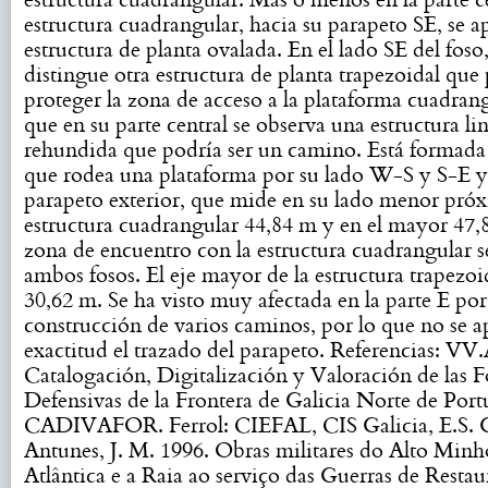
estructura cuadrangular. Más o menos en la parte ce
estructura cuadrangular, hacia su parapeto SE, se a
estructura de planta ovalada. En el lado SE del foso,
distingue otra estructura de planta trapezoidal que
proteger la zona de acceso a la plataforma cuadrang
que en su parte central se observa una estructura lin
rehundida que podría ser un camino. Está formada
que rodea una plataforma por su lado W-S y S-E 
parapeto exterior, que mide en su lado menor próx
estructura cuadrangular 44,84 m y en el mayor 47,
zona de encuentro con la estructura cuadrangular 
ambos fosos. El eje mayor de la estructura trapezo
30,62 m. Se ha visto muy afectada en la parte E por
construcción de varios caminos, por lo que no se a
exactitud el trazado del parapeto. Referencias: VV
Catalogación, Digitalización y Valoración de las F
Defensivas de la Frontera de Galicia Norte de Port
CADIVAFOR. Ferrol: CIEFAL, CIS Galicia, E.S. G
Antunes, J. M. 1996. Obras militares do Alto Minh
Atlântica e a Raia ao serviço das Guerras de Restau