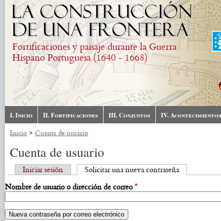
Pasar al contenido principal
Fortificaciones y paisaje durante la Guerra
Hispano Portuguesa (1640 - 1668)
I. Inicio
II. Fortificaciones
III. Conjuntos
IV. Acontecimiento
>
Inicio
Cuenta de usuario
Cuenta de usuario
(solapa activa
Solapas principales
Iniciar sesión
Solicitar una nueva contraseña
Nombre de usuario o dirección de correo
*