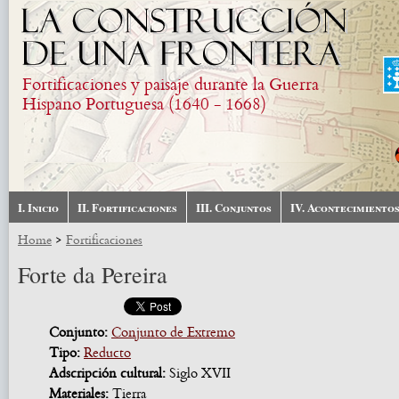
Skip to main content
Fortificaciones y paisaje durante la Guerra
Hispano Portuguesa (1640 - 1668)
I. Inicio
II. Fortificaciones
III. Conjuntos
IV. Acontecimiento
>
Home
Fortificaciones
Forte da Pereira
Conjunto:
Conjunto de Extremo
Tipo:
Reducto
Adscripción cultural:
Siglo XVII
Materiales:
Tierra