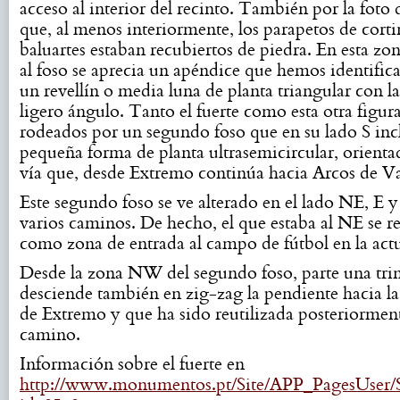
acceso al interior del recinto. También por la fot
que, al menos interiormente, los parapetos de corti
baluartes estaban recubiertos de piedra. En esta zo
al foso se aprecia un apéndice que hemos identifi
un revellín o media luna de planta triangular con l
ligero ángulo. Tanto el fuerte como esta otra figur
rodeados por un segundo foso que en su lado S inc
pequeña forma de planta ultrasemicircular, orientad
vía que, desde Extremo continúa hacia Arcos de V
Este segundo foso se ve alterado en el lado NE, E 
varios caminos. De hecho, el que estaba al NE se re
como zona de entrada al campo de fútbol en la act
Desde la zona NW del segundo foso, parte una tri
desciende también en zig-zag la pendiente hacia l
de Extremo y que ha sido reutilizada posteriorme
camino.
Información sobre el fuerte en
http://www.monumentos.pt/Site/APP_PagesUser/