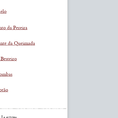
delo
o da Pereira
Fonte da Queimada
 Besteiro
Lombas
otão
La autora