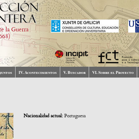
te la Guerra
668)
njuntos
IV. Acontecimientos
V. Buscador
VI. Sobre el Proyecto
Nacionalidad actual:
Portuguesa