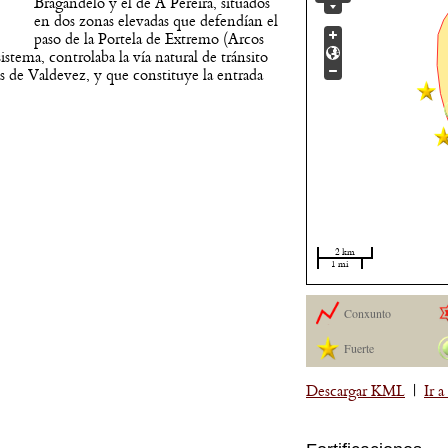
Bragandelo y el de A Pereira, situados
en dos zonas elevadas que defendían el
paso de la Portela de Extremo (Arcos
stema, controlaba la vía natural de tránsito
 de Valdevez, y que constituye la entrada
2 km
1 mi
Conxunto
Fuerte
Descargar KML
|
Ir 