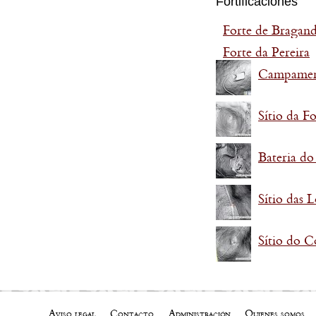
Fortificaciones
Forte de Bragan
Forte da Pereira
Campament
Sítio da 
Bateria do
Sítio das 
Sítio do C
Aviso legal
Contacto
Administración
Quienes somos