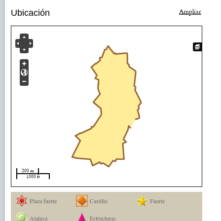
Ampliar
Ubicación
200 m
1000 ft
Plaza fuerte
Castillo
Fuerte
Atalaya
Estructuras