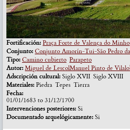
Fortificación:
Praça Forte de Valença do Minho
Conjunto:
Conjunto Amorín-Tui-São Pedro da
Tipo:
Camino cubierto
Parapeto
Autor:
Miguel de Lescol
Manuel Pinto de Vilalo
Adscripción cultural:
Siglo XVII
Siglo XVIII
Materiales:
Piedra
Tepes
Tierra
Fecha:
01/01/1683
to
31/12/1700
Intervenciones posteriores:
Si
Documentado arquelógicamente:
Si