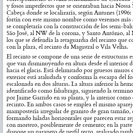
y fosos imperfectos que se orientaban hacia Nossa
Cabeça donde se localizaría, según Antunes (1996: 
fortín con este mismo nombre como veremos más 
se completaría con la construcción de los semi-bal
São José, al NW de la corona, y Santo António, al
los que se defendía la retaguardia del recinto que
con la plaza, el recinto da Magistral o Vila Velha.
El recinto se compone de una serie de estructuras 
que van disminuyendo en altura desde el interior d
hacia el glacis. Está delimitado por gruesos muros 
exterior está ataludada y conforma la escarpa del f
escalonada en dos alturas. La altura inferior la hem
identificado como falsabraga, siguiendo la termin
por Jaime Garrido en su planta, y la interior como 
recinto. En ambos casos se emplea el mismo aparej
mampostería irregular de granito de gran tamaño, 
formando hiladas horizontales que parecen estar re
con mortero, posiblemente de cemento; en la parte 
dispone un parapeto de perfil recto, realizado tam