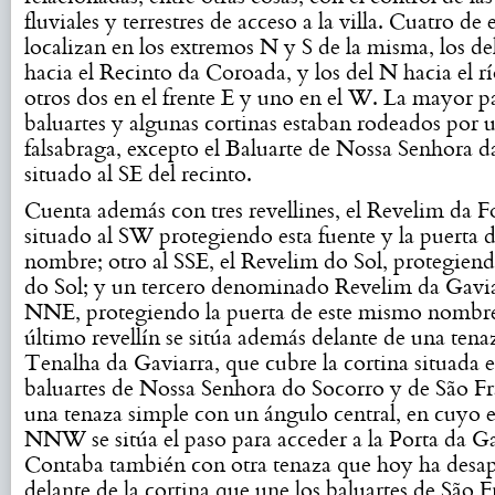
fluviales y terrestres de acceso a la villa. Cuatro de e
localizan en los extremos N y S de la misma, los de
hacia el Recinto da Coroada, y los del N hacia el r
otros dos en el frente E y uno en el W. La mayor pa
baluartes y algunas cortinas estaban rodeados por 
falsabraga, excepto el Baluarte de Nossa Senhora 
situado al SE del recinto.
Cuenta además con tres revellines, el Revelim da F
situado al SW protegiendo esta fuente y la puerta
nombre; otro al SSE, el Revelim do Sol, protegiend
do Sol; y un tercero denominado Revelim da Gaviar
NNE, protegiendo la puerta de este mismo nombre
último revellín se sitúa además delante de una tenaz
Tenalha da Gaviarra, que cubre la cortina situada e
baluartes de Nossa Senhora do Socorro y de São Fr
una tenaza simple con un ángulo central, en cuyo
NNW se sitúa el paso para acceder a la Porta da Ga
Contaba también con otra tenaza que hoy ha desa
delante de la cortina que une los baluartes de São 