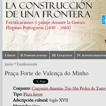
Pasar al contenido principal
Fortificaciones y paisaje durante la Guerra
Hispano Portuguesa (1640 - 1668)
I. Inicio
II. Fortificaciones
III. Conjuntos
IV. Acontecimiento
>
Inicio
Fortificaciones
Praça Forte de Valença do Minho
Conjunto:
Conjunto Amorín-Tui-São Pedro da Torre
Tipo:
Plaza fuerte
Adscripción cultural:
Siglo XVII