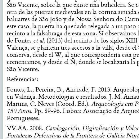
São Vicente, sobre la que existe una buhedera. Se 
otra de las puertas medievales en la cortina situada 
baluartes de São João y de Nossa Senhora do Carm
este caso, la puerta ha quedado relegada a un paso 
recinto a la falsabraga de esta zona. Si observamos 
de Fontes
et al.
(2013) del recinto de los siglos XII
Valença, se plantean tres accesos a la villa, desde el
conserva, desde el W, al que correspondería esta p
comentamos, y desde el N, donde se localizaría la 
São Vicente.
Referencias:
Fontes, L., Pereira, B., Andrade, F. 2013. Arqueol
en Valença. Metodologias e resultados. J. M. Arnau
Martins, C. Neves (Coord. Ed.).
Arqueologia em Po
150 Anos
. Pp. 89-96. Lisboa: Associação de Arque
Portugueses.
VV.AA. 2008.
Catalogación, Digitalización y Valor
Fortalezas Defensivas de la Frontera de Galicia Nort