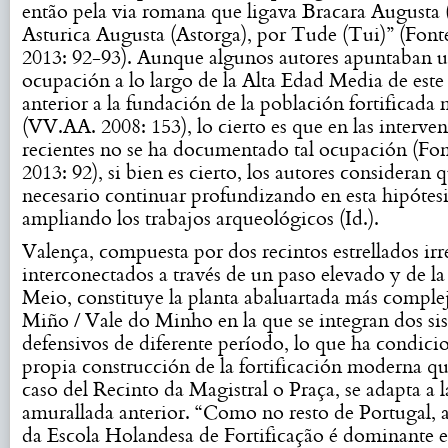
então pela via romana que ligava Bracara Augusta 
Asturica Augusta (Astorga), por Tude (Tui)” (Fontes
2013: 92-93). Aunque algunos autores apuntaban 
ocupación a lo largo de la Alta Edad Media de este
anterior a la fundación de la población fortificada
(VV.AA. 2008: 153), lo cierto es que en las interve
recientes no se ha documentado tal ocupación (Font
2013: 92), si bien es cierto, los autores consideran 
necesario continuar profundizando en esta hipótesi
ampliando los trabajos arqueológicos (Id.).
Valença, compuesta por dos recintos estrellados irr
interconectados a través de un paso elevado y de la
Meio, constituye la planta abaluartada más comple
Miño / Vale do Minho en la que se integran dos si
defensivos de diferente período, lo que ha condici
propia construcción de la fortificación moderna qu
caso del Recinto da Magistral o Praça, se adapta a 
amurallada anterior. “Como no resto de Portugal, a
da Escola Holandesa de Fortificação é dominante 