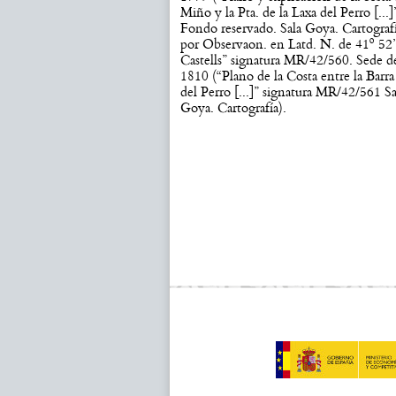
Miño y la Pta. de la Laxa del Perro [.
Fondo reservado. Sala Goya. Cartografí
por Observaon. en Latd. N. de 41º 52’ 
Castells” signatura MR/42/560. Sede de
1810 (“Plano de la Costa entre la Barra
del Perro [...]” signatura MR/42/561 S
Goya. Cartografía).