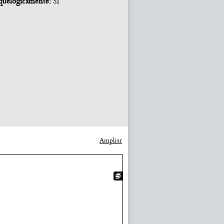
quelógicamente:
Si
Ampliar