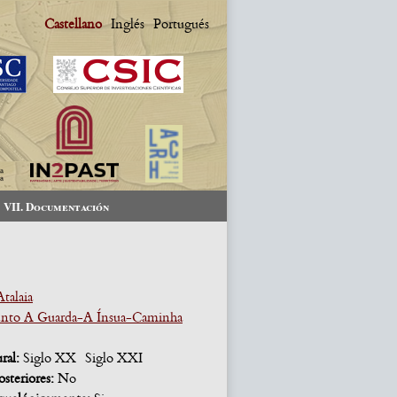
Castellano
Inglés
Portugués
VII. Documentación
talaia
nto A Guarda-A Ínsua-Caminha
ural:
Siglo XX
Siglo XXI
osteriores:
No