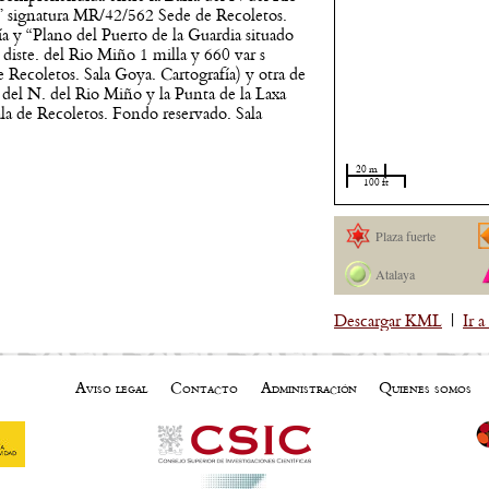
..]” signatura MR/42/562 Sede de Recoletos.
a y “Plano del Puerto de la Guardia situado
diste. del Rio Miño 1 milla y 660 var s
 Recoletos. Sala Goya. Cartografía) y otra de
 del N. del Rio Miño y la Punta de la Laxa
ala de Recoletos. Fondo reservado. Sala
20 m
100 ft
Plaza fuerte
Atalaya
Descargar KML
|
Ir 
Aviso legal
Contacto
Administración
Quienes somos