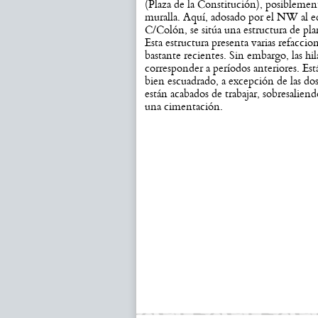
(Plaza de la Constitución), posiblemente
muralla. Aquí, adosado por el NW al e
C/Colón, se sitúa una estructura de p
Esta estructura presenta varias refaccio
bastante recientes. Sin embargo, las hil
corresponder a períodos anteriores. Está
bien escuadrado, a excepción de las dos 
están acabados de trabajar, sobresalien
una cimentación.