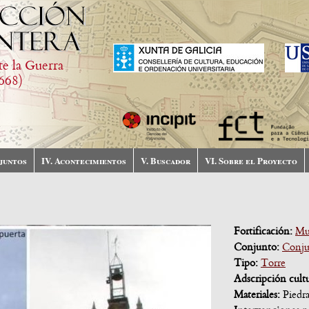
te la Guerra
668)
njuntos
IV. Acontecimientos
V. Buscador
VI. Sobre el Proyecto
Fortificación:
Mu
Conjunto:
Conju
Tipo:
Torre
Adscripción cult
Materiales:
Piedr