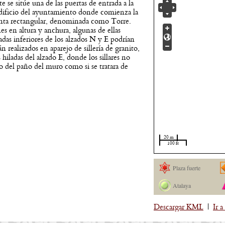
 se sitúe una de las puertas de entrada a la
dificio del ayuntamiento donde comienza la
lanta rectangular, denominada como Torre.
nes en altura y anchura, algunas de ellas
adas inferiores de los alzados N y E podrían
n realizados en aparejo de sillería de granito,
hiladas del alzado E, donde los sillares no
do del paño del muro como si se tratara de
20 m
100 ft
Plaza fuerte
Atalaya
Descargar KML
|
Ir 