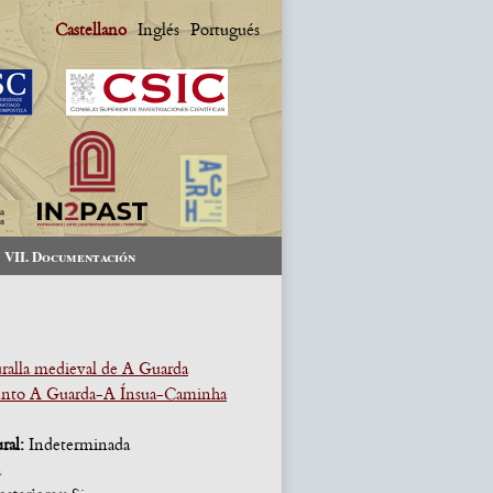
Castellano
Inglés
Portugués
VII. Documentación
ralla medieval de A Guarda
nto A Guarda-A Ínsua-Caminha
ural:
Indeterminada
a