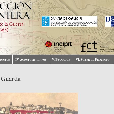
te la Guerra
668)
njuntos
IV. Acontecimientos
V. Buscador
VI. Sobre el Proyecto
 Guarda