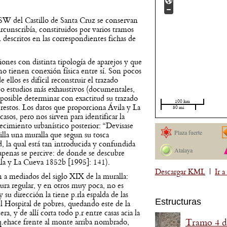
SSW del Castillo de Santa Cruz se conservan
circunscribía, constituidos por varios tramos
 descritos en las correspondientes fichas de
iones con distinta tipología de aparejos y que
no tienen conexión física entre sí. Son pocos
 ellos es difícil reconstruir el trazado
abo estudios más exhaustivos (documentales,
mposible determinar con exactitud su trazado
100 km
s restos. Los datos que proporciona Ávila y La
50 mi
sos, pero nos sirven para identificar la
recimiento urbanístico posterior: “Devisase
Plaza fuerte
Villa una muralla que segun su tosca
 la qual está tan introducida y confundida
Atalaya
e apenas se percive: de donde se descubre
ila y La Cueva 1852b [1995]: 141).
Descargar KML
|
Ir 
 a mediados del siglo XIX de la muralla:
ura regular, y en otros muy poca, no es
 su dirección la tiene p.rla espalda de las
Estructuras
l Hospital de pobres, quedando este de la
ra, y de allí corta todo p.r entre casas acia la
 q.ehace frente al monte arriba nombrado,
Tramo 4 d