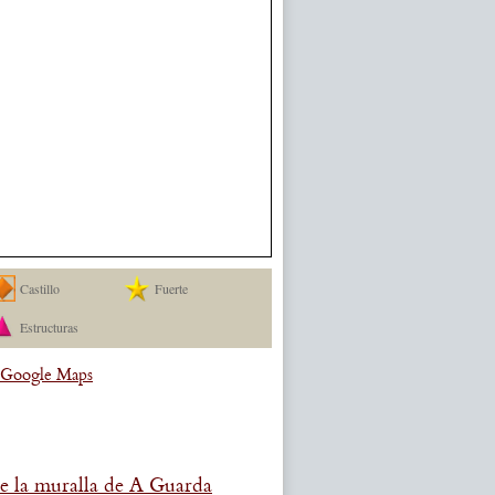
Castillo
Fuerte
Estructuras
a Google Maps
e la muralla de A Guarda