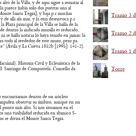
alto de la Villa, y de aqui sigue a rematar al
 parece había solo dos puertas una al
Monte Santa Tegra], y baja p.r muchas
Tramo 3 d
 y de alli ala mar, y la otra desenvoca p.r
 Plaza principal de la Villa se halla de la
de dentro la indicada muralla es reducido,
Tramo 2 d
i se halla noticia lo haya tenido en jamas: la
ra toda al reededor de este muro, pero pa.
rte” (Ávila y La Cueva 1852b [1995]: 141-2).
Tramo 1 d
csímil). Historia Civil y Eclesiástica de la
. Santiago de Compostela: Consello da
Torre
or encontrarnos dentro de un núcleo
 impiden observar su ámbito, aunque en un
l punto más alto. Si nos situamos en el
s una visibilidad reducida en abanico S-
 se divisa el Monte Santa Tegra.