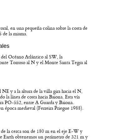
toral, en una pequeña colina sobre la costa de
S de la misma.
ales
a del Océano Atlántico al SW, la
onte Torroso al N y el Monte Santa Tegra al
 NE y a la altura de la villa gira hacia el N,
 la línea de costa hacia Baiona. Esta vía
tera PO-552, entre A Guarda y Baiona.
 en época medieval (Ferreira Priegue 1988).
o de la cerca son de 180 m en el eje E-W y
le Earth obtenemos un perímetro de 321 m y