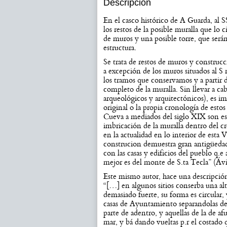
Descripción
En el casco histórico de A Guarda, al 
los restos de la posible muralla que lo 
de muros y una posible torre, que serán
estructura.
Se trata de restos de muros y construcc
a excepción de los muros situados al S 
los tramos que conservamos y a partir de
completo de la muralla. Sin llevar a c
arqueológicos y arquitectónicos), es i
original o la propia cronología de esto
Cueva a mediados del siglo XIX son esca
imbricación de la muralla dentro del c
en la actualidad en lo interior de esta 
construcion demuestra gran antigüedad,
con las casas y edificios del pueblo q.
mejor es del monte de S.ta Tecla” (Áv
Este mismo autor, hace una descripción
“[…] en algunos sitios conserba una alt
demasiado fuerte, su forma es circular, y
casas de Ayuntamiento separandolas de
parte de adentro, y aquellas de la de afue
mar, y bá dando vueltas p.r el costado