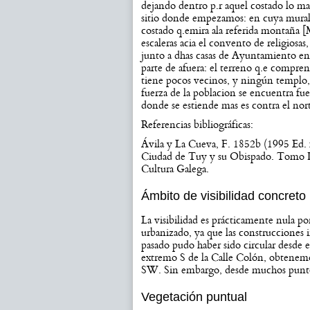
dejando dentro p.r aquel costado lo mas 
sitio donde empezamos: en cuya muralla
costado q.emira ala referida montaña [
escaleras acia el convento de religiosas,
junto a dhas casas de Ayuntamiento en la
parte de afuera: el terreno q.e compren
tiene pocos vecinos, y ningún templo, n
fuerza de la poblacion se encuentra fue
donde se estiende mas es contra el no
Referencias bibliográficas:
Ávila y La Cueva, F. 1852b (1995 Ed. fa
Ciudad de Tuy y su Obispado. Tomo II
Cultura Galega.
Ámbito de visibilidad concreto
La visibilidad es prácticamente nula p
urbanizado, ya que las construcciones
pasado pudo haber sido circular desde e
extremo S de la Calle Colón, obtenemo
SW. Sin embargo, desde muchos puntos
Vegetación puntual