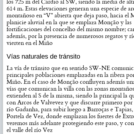
los 725 m del Cardio al SW, siendo la media de alt
614 m. Estas elevaciones generan una especie de ar
montañoso en “V” abierta que deja paso, hacia el M
planicie aluvial en la que se emplaza Monção y las
fortificaciones del concelho del mismo nombre; car
además, por la presencia de numerosos regatos y rí
vierten en el Miño
Vías naturales de tránsito
La vía de tránsito que en sentido SW-NE comunica
principales poblaciones emplazadas en la ribera po
Miño. En el caso de Monção confluyen además una
vías que comunican la villa con las zonas montaños
extienden al S de la misma, siendo la principal la q
con Arcos de Valvevez y que discurre primero por e
río Gadanha, para subir luego a Barroças e Tapias,
Portela de Vez, donde emplazan los fuertes de Ex
veremos más adelante protegiendo este paso, y con
el valle del río Vez