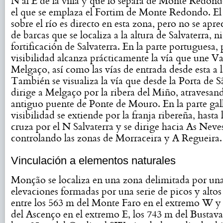
N al E de la villa y que lo separa de Monte Redond
el que se emplaza el Fortim de Monte Redondo. El
sobre el río es directo en esta zona, pero no se apre
de barcas que se localiza a la altura de Salvaterra, n
fortificación de Salvaterra. En la parte portuguesa, p
visibilidad alcanza prácticamente la vía que une V
Melgaço, así como las vías de entrada desde esta a 
También se visualiza la vía que desde la Porta de 
dirige a Melgaço por la ribera del Miño, atravesand
antiguo puente de Ponte de Mouro. En la parte gall
visibilidad se extiende por la franja ribereña, hasta 
cruza por el N Salvaterra y se dirige hacia As Neve
controlando las zonas de Morraceira y A Regueira.
Vinculación a elementos naturales
Monção se localiza en una zona delimitada por un
elevaciones formadas por una serie de picos y altos
entre los 563 m del Monte Faro en el extremo W y
del Ascenço en el extremo E, los 743 m del Bustava