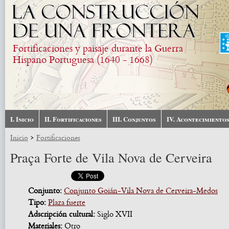
Pasar al contenido principal
Fortificaciones y paisaje durante la Guerra
Hispano Portuguesa (1640 - 1668)
I. Inicio
II. Fortificaciones
III. Conjuntos
IV. Acontecimiento
>
Inicio
Fortificaciones
Praça Forte de Vila Nova de Cerveira
Conjunto:
Conjunto Goián-Vila Nova de Cerveira-Medos
Tipo:
Plaza fuerte
Adscripción cultural:
Siglo XVII
Materiales:
Otro