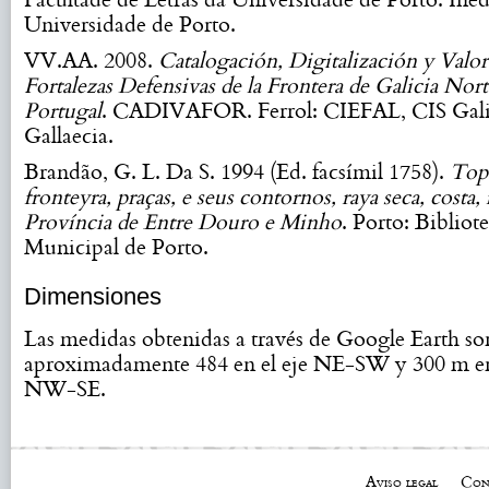
Facultade de Letras da Universidade de Porto. Inéd
Universidade de Porto.
VV.AA. 2008.
Catalogación, Digitalización y Valor
Fortalezas Defensivas de la Frontera de Galicia Nort
Portugal
. CADIVAFOR. Ferrol: CIEFAL, CIS Galic
Gallaecia.
Brandão, G. L. Da S. 1994 (Ed. facsímil 1758).
Top
fronteyra, praças, e seus contornos, raya seca, costa, 
Província de Entre Douro e Minho
. Porto: Bibliot
Municipal de Porto.
Dimensiones
Las medidas obtenidas a través de Google Earth so
aproximadamente 484 en el eje NE-SW y 300 m en
NW-SE.
Aviso legal
Con