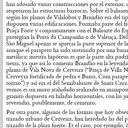
han adosado varias construcciones por el exterior, 
respetaron las estructuras barrocas. Sobre el baluart
según los planos de Vilalobos y Brandão era del tip
disponen varias edificaciones. Formaba parte del fr
Praça Forte y conjuntamente con el Baluarte do Es
protegían la Porta da Campanha o de Valença. Del
São Miguel apenas se aprecia la parte superior de l
aunque el parapeto ha sido sustituido por una bara
metálica; nuestra hipótesis es que la parte alta podrí
tierra, ya que así lo comenta Brandão en la leyenda
planta de Vila Nova de Cerveira (“Praça de Villa 
Cerveyra fortificada de pedra e Barro, Com parape
torrao”) y así era el del Semibaluarte de Santa Cru
vemos es un muro ataludado realizado en mampost
granito dispuesta en hiladas horizontales, con las j
revestidas, posiblemente, de cemento.
Por otra parte, algunos de las formas que hoy obse
trazado urbano de Cerveira, han heredado las del 
trazado de la plaza fuerte. Es el caso, por ejemplo, 