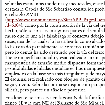
sobre las estructuras modernas y medievales, entre 
destaca la Capela de São Sebastião construida pro
en el siglo XVIII
(
http://www.monumentos.pt/Site/APP_PagesUser/
id=6204
), como por la construcción de la vía del tr
hecho, sólo se conservan algunas partes del semibal
muro que lo une a la falsabraga se conserva debajo
casas, una de las cuales lo ha utilizado como alzad
lo ha cortado parcialmente; se conserva también s
pero lo demás ha sido destruido por la vía del ferroc
Tiene un perfil ataludado y está realizado en un ap
mampostería de tamaño medio dispuesta formand
pseudohiladas e hiladas ondulantes. Los mampuest
empleados en la base son más irregulares y de ma
El esquinal está realizado con bloques de granito d
soga y tizón. Sobre la cortina se dispone un parape
sillería, pero parece un añadido posterior.
Finalmente, se conserva en la zona N de la fortifica
flanco SE y la cara NE del Baluarte de São Miguel, 