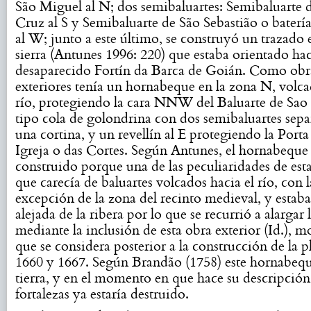
São Miguel al N; dos semibaluartes: Semibaluarte 
Cruz al S y Semibaluarte de São Sebastião o batería
al W; junto a este último, se construyó un trazado 
sierra (Antunes 1996: 220) que estaba orientado hac
desaparecido Fortín da Barca de Goián. Como obr
exteriores tenía un hornabeque en la zona N, volca
río, protegiendo la cara NNW del Baluarte de Sao
tipo cola de golondrina con dos semibaluartes sep
una cortina, y un revellín al E protegiendo la Porta
Igreja o das Cortes. Según Antunes, el hornabeque
construido porque una de las peculiaridades de esta
que carecía de baluartes volcados hacia el río, con 
excepción de la zona del recinto medieval, y esta
alejada de la ribera por lo que se recurrió a alargar 
mediante la inclusión de esta obra exterior (Id.), m
que se considera posterior a la construcción de la p
1660 y 1667. Según Brandão (1758) este hornabequ
tierra, y en el momento en que hace su descripción 
fortalezas ya estaría destruido.