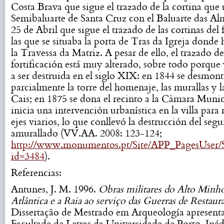
Costa Brava que sigue el trazado de la cortina que 
Semibaluarte de Santa Cruz con el Baluarte das Alm
25 de Abril que sigue el trazado de las cortinas del 
las que se situaba la porta de Tras da Igreja donde 
la Travessa da Matriz. A pesar de ello, el trazado de
fortificación está muy alterado, sobre todo porqu
a ser destruida en el siglo XIX: en 1844 se desmont
parcialmente la torre del homenaje, las murallas y 
Cais; en 1875 se dona el recinto a la Câmara Muni
inicia una intervención urbanística en la villa para
ejes viarios, lo que conllevó la destrucción del seg
amurallado (VV.AA. 2008: 123-124;
http://www.monumentos.pt/Site/APP_PagesUser/
id=3484
).
Referencias:
Antunes, J. M. 1996.
Obras militares do Alto Minh
Atlântica e a Raia ao serviço das Guerras de Restaur
Dissertação de Mestrado em Arqueología apresent