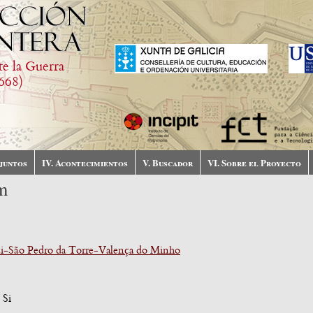
te la Guerra
668)
njuntos
IV. Acontecimientos
V. Buscador
VI. Sobre el Proyecto
m
-São Pedro da Torre-Valença do Minho
:
Si