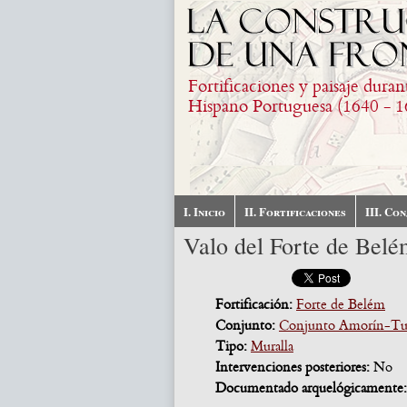
Pasar al contenido principal
Fortificaciones y paisaje duran
Hispano Portuguesa (1640 - 1
I. Inicio
II. Fortificaciones
III. Co
Valo del Forte de Belé
Fortificación:
Forte de Belém
Conjunto:
Conjunto Amorín-Tui
Tipo:
Muralla
Intervenciones posteriores:
No
Documentado arquelógicamente