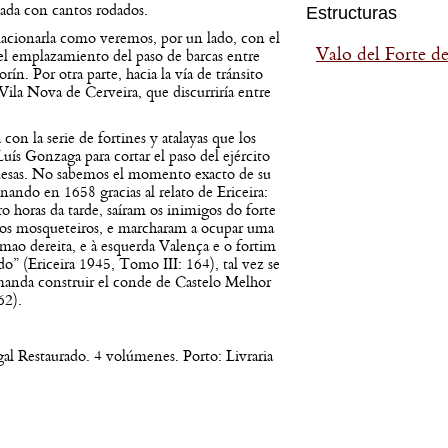
lada con cantos rodados.
Estructuras
elacionarla como veremos, por un lado, con el
Valo del Forte d
el emplazamiento del paso de barcas entre
ín. Por otra parte, hacia la vía de tránsito
la Nova de Cerveira, que discurriría entre
con la serie de fortines y atalayas que los
uís Gonzaga para cortar el paso del ejército
guesas. No sabemos el momento exacto de su
nando en 1658 gracias al relato de Ericeira:
o horas da tarde, saíram os inimigos do forte
ntos mosqueteiros, e marcharam a ocupar uma
mao dereita, e à esquerda Valença e o fortim
o” (Ericeira 1945, Tomo III: 164), tal vez se
 manda construir el conde de Castelo Melhor
62).
gal Restaurado. 4 volúmenes. Porto: Livraria