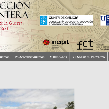
te la Guerra
668)
njuntos
IV. Acontecimientos
V. Buscador
VI. Sobre el Proyecto