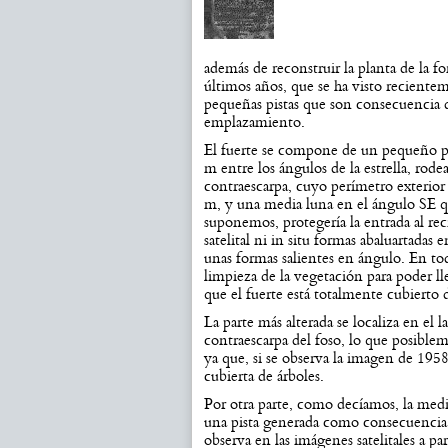
además de reconstruir la planta de la fo
últimos años, que se ha visto recientem
pequeñas pistas que son consecuencia d
emplazamiento.
El fuerte se compone de un pequeño pe
m entre los ángulos de la estrella, rod
contraescarpa, cuyo perímetro exteri
m, y una media luna en el ángulo SE q
suponemos, protegería la entrada al rec
satelital ni in situ formas abaluartadas
unas formas salientes en ángulo. En to
limpieza de la vegetación para poder ll
que el fuerte está totalmente cubiert
La parte más alterada se localiza en el
contraescarpa del foso, lo que posiblem
ya que, si se observa la imagen de 195
cubierta de árboles.
Por otra parte, como decíamos, la medi
una pista generada como consecuencia d
observa en las imágenes satelitales a par