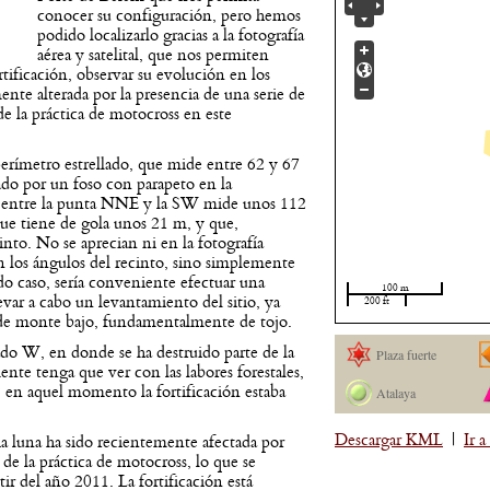
conocer su configuración, pero hemos
podido localizarlo gracias a la fotografía
aérea y satelital, que nos permiten
rtificación, observar su evolución en los
ente alterada por la presencia de una serie de
e la práctica de motocross en este
rímetro estrellado, que mide entre 62 y 67
eado por un foso con parapeto en la
or entre la punta NNE y la SW mide unos 112
ue tiene de gola unos 21 m, y que,
into. No se aprecian ni en la fotografía
 en los ángulos del recinto, sino simplemente
do caso, sería conveniente efectuar una
100 m
evar a cabo un levantamiento del sitio, ya
200 ft
o de monte bajo, fundamentalmente de tojo.
 lado W, en donde se ha destruido parte de la
Plaza fuerte
ente tenga que ver con las labores forestales,
8 en aquel momento la fortificación estaba
Atalaya
Descargar KML
|
Ir 
a luna ha sido recientemente afectada por
e la práctica de motocross, lo que se
tir del año 2011. La fortificación está