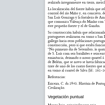
realizada íntegramente en tierra, mezc
La localización del fuerte habría que r
control del río Miño y, en concreto, d
San Luís Gonzaga y la fortaleza de Amor
que comunica Valença do Minho con Vi
este pequeño fuerte y el de Gandra.
Su construcción habría que relacionarla 
portugueses realizaron en torno a San L
gallego hacia otras poblaciones portu
construcción, pero sí que estaba funcio
“No primeiro dia de Setembro, às quatr
de S. Luís com seis batalhões e seisce
eminência, deixando o nosso quartel á 
de Belém, que se novo se havia fabricad
trate de uno de los cuatro fuertes que
en torno al cuartel de Silva (Id.: 161-1
Referencias:
Ericeira, C. da 1945. História de Portu
Civilização.
Vegetación puntual