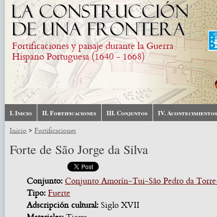
Pasar al contenido principal
Fortificaciones y paisaje durante la Guerra
Hispano Portuguesa (1640 - 1668)
I. Inicio
II. Fortificaciones
III. Conjuntos
IV. Acontecimiento
>
Inicio
Fortificaciones
Forte de São Jorge da Silva
Conjunto:
Conjunto Amorín-Tui-São Pedro da Torre
Tipo:
Fuerte
Adscripción cultural:
Siglo XVII